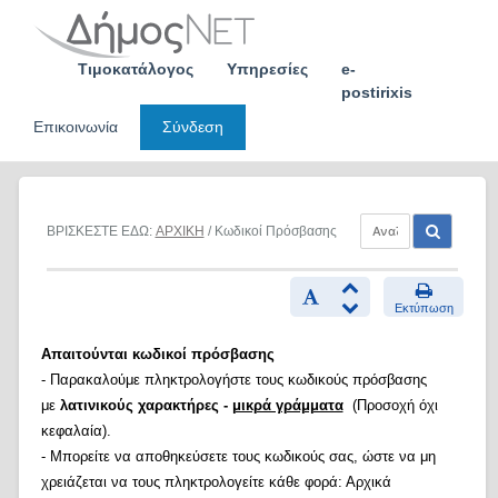
Skip
to
content
Τιμοκατάλογος
Υπηρεσίες
e-
postirixis
Επικοινωνία
Σύνδεση
ΒΡΙΣΚΕΣΤΕ ΕΔΩ:
ΑΡΧΙΚΗ
/ Κωδικοί Πρόσβασης
Εκτύπωση
Απαιτούνται κωδικοί πρόσβασης
- Παρακαλούμε πληκτρολογήστε τους κωδικούς πρόσβασης
με
λατινικούς χαρακτήρες -
μικρά γράμματα
(Προσοχή όχι
κεφαλαία).
- Μπορείτε να αποθηκεύσετε τους κωδικούς σας, ώστε να μη
χρειάζεται να τους πληκτρολογείτε κάθε φορά: Αρχικά