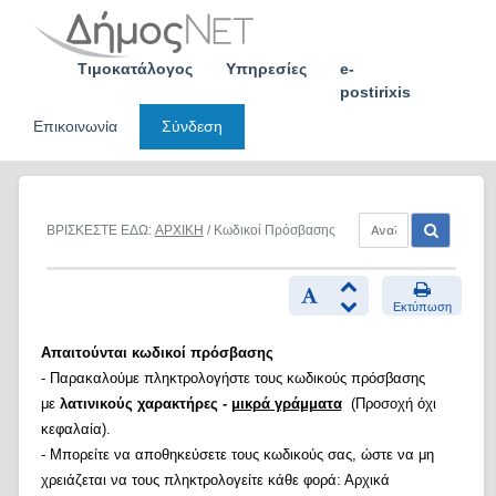
Skip
to
content
Τιμοκατάλογος
Υπηρεσίες
e-
postirixis
Επικοινωνία
Σύνδεση
ΒΡΙΣΚΕΣΤΕ ΕΔΩ:
ΑΡΧΙΚΗ
/ Κωδικοί Πρόσβασης
Εκτύπωση
Απαιτούνται κωδικοί πρόσβασης
- Παρακαλούμε πληκτρολογήστε τους κωδικούς πρόσβασης
με
λατινικούς χαρακτήρες -
μικρά γράμματα
(Προσοχή όχι
κεφαλαία).
- Μπορείτε να αποθηκεύσετε τους κωδικούς σας, ώστε να μη
χρειάζεται να τους πληκτρολογείτε κάθε φορά: Αρχικά