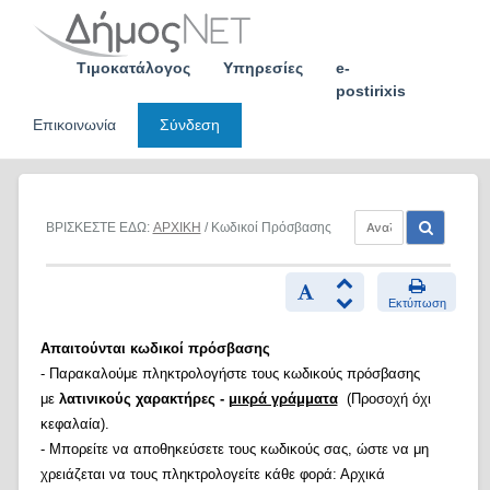
Skip
to
content
Τιμοκατάλογος
Υπηρεσίες
e-
postirixis
Επικοινωνία
Σύνδεση
ΒΡΙΣΚΕΣΤΕ ΕΔΩ:
ΑΡΧΙΚΗ
/ Κωδικοί Πρόσβασης
Εκτύπωση
Απαιτούνται κωδικοί πρόσβασης
- Παρακαλούμε πληκτρολογήστε τους κωδικούς πρόσβασης
με
λατινικούς χαρακτήρες -
μικρά γράμματα
(Προσοχή όχι
κεφαλαία).
- Μπορείτε να αποθηκεύσετε τους κωδικούς σας, ώστε να μη
χρειάζεται να τους πληκτρολογείτε κάθε φορά: Αρχικά