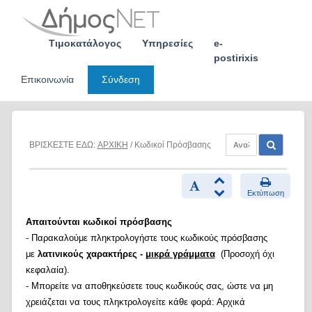
Skip
to
content
Τιμοκατάλογος
Υπηρεσίες
e-
postirixis
Επικοινωνία
Σύνδεση
ΒΡΙΣΚΕΣΤΕ ΕΔΩ:
ΑΡΧΙΚΗ
/ Κωδικοί Πρόσβασης
Εκτύπωση
Απαιτούνται κωδικοί πρόσβασης
- Παρακαλούμε πληκτρολογήστε τους κωδικούς πρόσβασης
με
λατινικούς χαρακτήρες -
μικρά γράμματα
(Προσοχή όχι
κεφαλαία).
- Μπορείτε να αποθηκεύσετε τους κωδικούς σας, ώστε να μη
χρειάζεται να τους πληκτρολογείτε κάθε φορά: Αρχικά