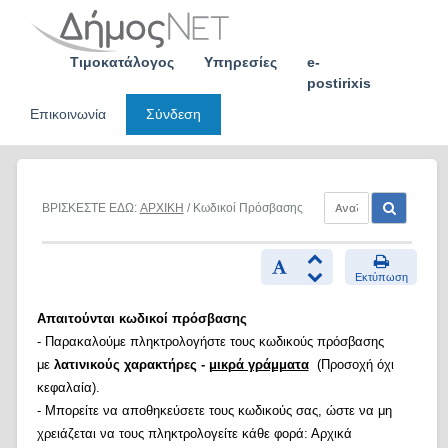
Skip
to
content
Τιμοκατάλογος
Υπηρεσίες
e-
postirixis
Επικοινωνία
Σύνδεση
ΒΡΙΣΚΕΣΤΕ ΕΔΩ:
ΑΡΧΙΚΗ
/ Κωδικοί Πρόσβασης
Εκτύπωση
Απαιτούνται κωδικοί πρόσβασης
- Παρακαλούμε πληκτρολογήστε τους κωδικούς πρόσβασης
με
λατινικούς χαρακτήρες -
μικρά γράμματα
(Προσοχή όχι
κεφαλαία).
- Μπορείτε να αποθηκεύσετε τους κωδικούς σας, ώστε να μη
χρειάζεται να τους πληκτρολογείτε κάθε φορά: Αρχικά