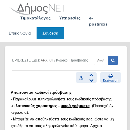
Skip
to
content
Τιμοκατάλογος
Υπηρεσίες
e-
postirixis
Επικοινωνία
Σύνδεση
ΒΡΙΣΚΕΣΤΕ ΕΔΩ:
ΑΡΧΙΚΗ
/ Κωδικοί Πρόσβασης
Εκτύπωση
Απαιτούνται κωδικοί πρόσβασης
- Παρακαλούμε πληκτρολογήστε τους κωδικούς πρόσβασης
με
λατινικούς χαρακτήρες -
μικρά γράμματα
(Προσοχή όχι
κεφαλαία).
- Μπορείτε να αποθηκεύσετε τους κωδικούς σας, ώστε να μη
χρειάζεται να τους πληκτρολογείτε κάθε φορά: Αρχικά