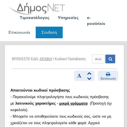
Skip
to
content
Τιμοκατάλογος
Υπηρεσίες
e-
postirixis
Επικοινωνία
Σύνδεση
ΒΡΙΣΚΕΣΤΕ ΕΔΩ:
ΑΡΧΙΚΗ
/ Κωδικοί Πρόσβασης
Εκτύπωση
Απαιτούνται κωδικοί πρόσβασης
- Παρακαλούμε πληκτρολογήστε τους κωδικούς πρόσβασης
με
λατινικούς χαρακτήρες -
μικρά γράμματα
(Προσοχή όχι
κεφαλαία).
- Μπορείτε να αποθηκεύσετε τους κωδικούς σας, ώστε να μη
χρειάζεται να τους πληκτρολογείτε κάθε φορά: Αρχικά