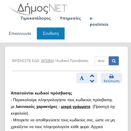
Skip
to
content
Τιμοκατάλογος
Υπηρεσίες
e-
postirixis
Επικοινωνία
Σύνδεση
ΒΡΙΣΚΕΣΤΕ ΕΔΩ:
ΑΡΧΙΚΗ
/ Κωδικοί Πρόσβασης
Εκτύπωση
Απαιτούνται κωδικοί πρόσβασης
- Παρακαλούμε πληκτρολογήστε τους κωδικούς πρόσβασης
με
λατινικούς χαρακτήρες -
μικρά γράμματα
(Προσοχή όχι
κεφαλαία).
- Μπορείτε να αποθηκεύσετε τους κωδικούς σας, ώστε να μη
χρειάζεται να τους πληκτρολογείτε κάθε φορά: Αρχικά