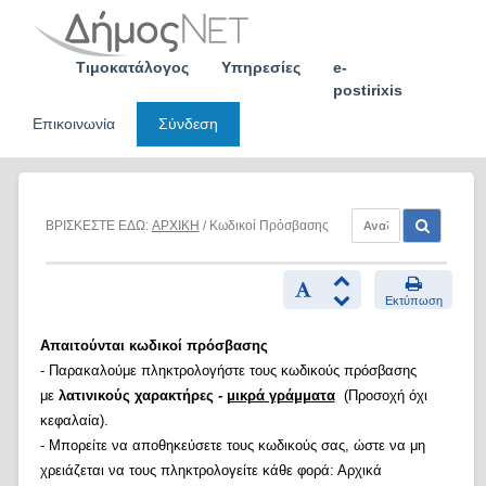
Skip
to
content
Τιμοκατάλογος
Υπηρεσίες
e-
postirixis
Επικοινωνία
Σύνδεση
ΒΡΙΣΚΕΣΤΕ ΕΔΩ:
ΑΡΧΙΚΗ
/ Κωδικοί Πρόσβασης
Εκτύπωση
Απαιτούνται κωδικοί πρόσβασης
- Παρακαλούμε πληκτρολογήστε τους κωδικούς πρόσβασης
με
λατινικούς χαρακτήρες -
μικρά γράμματα
(Προσοχή όχι
κεφαλαία).
- Μπορείτε να αποθηκεύσετε τους κωδικούς σας, ώστε να μη
χρειάζεται να τους πληκτρολογείτε κάθε φορά: Αρχικά