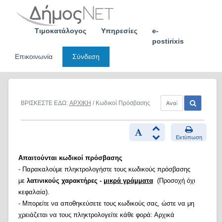
Skip
to
content
Τιμοκατάλογος
Υπηρεσίες
e-
postirixis
Επικοινωνία
Σύνδεση
ΒΡΙΣΚΕΣΤΕ ΕΔΩ:
ΑΡΧΙΚΗ
/ Κωδικοί Πρόσβασης
Εκτύπωση
Απαιτούνται κωδικοί πρόσβασης
- Παρακαλούμε πληκτρολογήστε τους κωδικούς πρόσβασης
με
λατινικούς χαρακτήρες -
μικρά γράμματα
(Προσοχή όχι
κεφαλαία).
- Μπορείτε να αποθηκεύσετε τους κωδικούς σας, ώστε να μη
χρειάζεται να τους πληκτρολογείτε κάθε φορά: Αρχικά