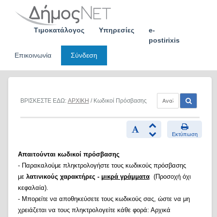
Skip
to
content
Τιμοκατάλογος
Υπηρεσίες
e-
postirixis
Επικοινωνία
Σύνδεση
ΒΡΙΣΚΕΣΤΕ ΕΔΩ:
ΑΡΧΙΚΗ
/ Κωδικοί Πρόσβασης
Εκτύπωση
Απαιτούνται κωδικοί πρόσβασης
- Παρακαλούμε πληκτρολογήστε τους κωδικούς πρόσβασης
με
λατινικούς χαρακτήρες -
μικρά γράμματα
(Προσοχή όχι
κεφαλαία).
- Μπορείτε να αποθηκεύσετε τους κωδικούς σας, ώστε να μη
χρειάζεται να τους πληκτρολογείτε κάθε φορά: Αρχικά