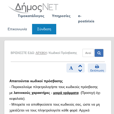
Skip
to
content
Τιμοκατάλογος
Υπηρεσίες
e-
postirixis
Επικοινωνία
Σύνδεση
ΒΡΙΣΚΕΣΤΕ ΕΔΩ:
ΑΡΧΙΚΗ
/ Κωδικοί Πρόσβασης
Εκτύπωση
Απαιτούνται κωδικοί πρόσβασης
- Παρακαλούμε πληκτρολογήστε τους κωδικούς πρόσβασης
με
λατινικούς χαρακτήρες -
μικρά γράμματα
(Προσοχή όχι
κεφαλαία).
- Μπορείτε να αποθηκεύσετε τους κωδικούς σας, ώστε να μη
χρειάζεται να τους πληκτρολογείτε κάθε φορά: Αρχικά