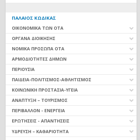
ΥΠΟΒΟΛΗ ΣΤΟΙΧΕΙΩΝ - ΔΙΑΥΓΕΙΑ
(Ν.4442/16)
ΠΡΟΓΡΑΜΜΑΤΙΚΕΣ ΣΥΜΒΑΣΕΙΣ – ΣΥΝΕΡΓΑΣΙΕΣ
ΆΔΕΙΕΣ ΠΡΟΣΩΠΙΚΟΥ ΙΔΟΧ
ΕΥΡΕΤΗΡΙΟ
ΔΗΜΩΝ
ΔΙΑΦΟΡΑ ΘΕΜΑΤΑ ΟΤΑ
ΕΛΕΥΘΕΡΗ ΆΣΚΗΣΗ ΟΙΚΟΝΟΜΙΚΗΣ
ΒΑΘΜΟΙ - ΑΞΙΟΛΟΓΗΣΗ - ΠΡΟΪΣΤΑΜΕΝΟΙ
ΔΡΑΣΤΗΡΙΟΤΗΤΑΣ (Ν.4635/19)
ΟΡΓΑΝΩΣΗ ΚΑΙ ΑΣΚΗΣΗ ΑΡΜΟΔΙΟΤΗΤΩΝ
ΠΡΟΓΡΑΜΜΑΤΑ ΧΡΗΜΑΤΟΔΟΤΗΣΕΩΝ – ΔΑΝΕΙΑ
ΠΑΛΑΙΌΣ ΚΏΔΙΚΑΣ
ΑΠΟΣΠΑΣΕΙΣ - ΜΕΤΑΤΑΞΕΙΣ
ΥΠΑΙΘΡΙΟ ΕΜΠΟΡΙΟ-ΛΑΪΚΕΣ ΑΓΟΡΕΣ (Ν.4849/21)
(από 01.02.2022)
ΟΙΚΟΝΟΜΙΚΑ ΤΩΝ ΟΤΑ
ΕΥΘΥΝΕΣ - ΑΡΓΙΑ
ΥΠΗΡΕΣΙΕΣ
ΔΑΠΑΝΕΣ ΟΤΑ
ΟΡΓΑΝΑ ΔΙΟΙΚΗΣΗΣ
ΜΕΤΑΚΙΝΗΣΕΙΣ - ΜΕΤΑΦΟΡΕΣ
ΕΚΔΗΛΩΣΕΙΣ - ΘΕΑΜΑΤΑ
ΕΣΟΔΑ ΟΤΑ
ΔΙΑΦΟΡΑ ΥΠΗΡΕΣΙΑΚΑ
ΕΚΛΟΓΕΣ-ΔΗΜΟΨΗΦΙΣΜΑΤΑ
ΝΟΜΙΚΑ ΠΡΟΣΩΠΑ ΟΤΑ
ΛΟΙΠΕΣ ΑΔΕΙΕΣ
ΠΡΟΫΠΟΛΟΓΙΣΜΟΣ - ΑΝΑΛ. ΥΠΟΧΡΕΩΣΗΣ
ΠΡΩΤΕΣ ΕΝΕΡΓΕΙΕΣ ΝΕΩΝ ΔΗΜΟΤΙΚΩΝ ΑΡΧΩΝ
ΚΑΤΑΡΓΗΣΗ ΝΟΜΙΚΩΝ ΠΡΟΣΩΠΩΝ (ν.5056/2023)
ΑΡΜΟΔΙΟΤΗΤΕΣ ΔΗΜΩΝ
ΑΠΟΛΟΓΙΣΜΟΣ - ΟΙΚΟΝΟΜΙΚΑ ΣΤΟΙΧΕΙΑ
ΣΥΛΛΟΓΙΚΑ ΟΡΓΑΝΑ
ΙΔΡΥΜΑΤΑ
Α. ΑΝΑΠΤΥΞΗ
ΠΕΡΙΟΥΣΙΑ
ΟΡΓΑΝΑ ΟΙΚ. ΥΠΗΡΕΣΙΑΣ – ΑΣΥΜΒΙΒΑΣΤΑ
ΜΟΝΟΜΕΛΗ ΟΡΓΑΝΑ
Ν.Π.Δ.Δ.
Ζ. ΠΟΛΙΤΙΚΗ ΠΡΟΣΤΑΣΙΑ
ΠΛΗΡΩΜΗ ΕΝΤΑΛΜΑΤΩΝ
ΑΚΙΝΗΤΑ
ΠΑΙΔΕΙΑ-ΠΟΛΙΤΙΣΜΟΣ-ΑΘΛΗΤΙΣΜΟΣ
ΤΟΠΙΚΑ ΟΡΓΑΝΑ
ΣΥΝΔΕΣΜΟΙ
Β. ΠΕΡΙΒΑΛΛΟΝ
ΒΕΒΑΙΩΣΗ & ΕΙΣΠΡΑΞΗ ΕΣΟΔΩΝ
ΠΡΩΤΟΓΕΝΗΣ ΚΑΙ ΔΕΥΤΕΡΟΓΕΝΗΣ ΤΟΜΕΑΣ
ΑΝΤΙΜΙΣΘΙΑ - ΑΔΕΙΕΣ
ΠΑΙΔΕΙΑ-ΣΧΟΛΕΙΑ
ΚΟΙΝΩΝΙΚΗ ΠΡΟΣΤΑΣΙΑ-ΥΓΕΙΑ
ΣΧΟΛΙΚΕΣ ΕΠΙΤΡΟΠΕΣ
Γ. ΠΟΙΟΤΗΤΑ ΖΩΗΣ & ΕΥΡ. ΛΕΙΤΟΥΡΓΙΑ
ΕΛΕΓΧΟΙ - ΟΠΔ - ΕΠΙΧΕΙΡ. ΠΡΟΓΡΑΜΜΑΤΑ
ΥΠΟΔΟΜΕΣ
ΔΙΑΦΟΡΕΣ ΟΜΑΔΕΣ
ΠΟΛΙΤΙΣΜΟΣ-ΑΘΛΗΤΙΣΜΟΣ
ΛΟΙΠΑ ΝΠΔΔ
ΕΠΙΔΟΜΑΤΑ
ΑΝΑΠΤΥΞΗ – ΤΟΥΡΙΣΜΟΣ
Δ. ΑΠΑΣΧΟΛΗΣΗ
ΡΥΘΜΙΣΕΙΣ ΟΦΕΙΛΩΝ
ΚΙΝΗΤΑ
ΕΥΘΥΝΕΣ
ΔΗΜΟΤΙΚΕΣ ΕΠΙΧΕΙΡΗΣΕΙΣ (www.npid.gr)
ΚΟΙΝΩΝΙΚΗ ΠΡΟΣΤΑΣΙΑ
Ε. ΚΟΙΝΩΝΙΚΗ ΠΡΟΣΤΑΣΙΑ & ΑΛΛΗΛΕΓΓΥΗ
ΑΝΑΠΤΥΞΙΑΚΑ ΠΡΟΓΡΑΜΜΑΤΑ
ΦΟΡΟΛΟΓΙΚΑ
ΠΕΡΙΒΑΛΛΟΝ - ΕΝΕΡΓΕΙΑ
ΔΙΑΦΟΡΑ - ΘΕΣΜΙΚΑ
ΥΓΕΙΑ
ΣΤ. ΠΑΙΔΕΙΑ, ΠΟΛΙΤΙΣΜΟΣ & ΑΘΛΗΤΙΣΜΟΣ
ΔΙΑΦΗΜΙΣΗ
ΠΕΡΙΟΥΣΙΑ ΟΤΑ
ΕΝΕΡΓΕΙΑ
ΕΡΩΤΗΣΕΙΣ - ΑΠΑΝΤΗΣΕΙΣ
Η. ΑΓΡΟΤ.ΑΝΑΠΤΥΞΗ-ΚΤΗΝΟΤΡ.-ΑΛΙΕΙΑ
ΠΡΩΤΟΓΕΝΗΣ & ΔΕΥΤΕΡΟΓΕΝΗΣ ΤΟΜΕΑΣ
ΠΡΟΓΡΑΜΜΑΤΙΚΕΣ ΣΥΜΒΑΣΕΙΣ-ΣΥΝΕΡΓΑΣΙΕΣ
ΠΟΛΙΤΙΚΗ ΠΡΟΣΤΑΣΙΑ – ΠΕΡΙΒΑΛΛΟΝ
ΝΕΟΣ ΚΩΔΙΚΑΣ Ν. 5314/2026
ΎΔΡΕΥΣΗ – ΚΑΘΑΡΙΟΤΗΤΑ
ΔΗΜΩΝ
Θ. ΑΣΚΗΣΗ ΝΕΩΝ ΑΡΜΟΔΙΟΤΗΤΩΝ
ΤΟΥΡΙΣΜΟΣ – ΑΠΑΣΧΟΛΗΣΗ
ΠΕΡΙΟΥΣΙΑ ΟΤΑ