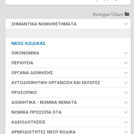
Άνοιγμα Όλων
ΣΗΜΑΝΤΙΚΑ ΝΟΜΟΘΕΤΗΜΑΤΑ
ΔΗΜΟΤΙΚΟΣ ΚΩΔΙΚΑΣ (Ν.3463/2006)
ΚΑΛΛΙΚΡΑΤΗΣ (Ν.3852/2010)
ΝΈΟΣ ΚΏΔΙΚΑΣ
ΚΛΕΙΣΘΕΝΗΣ Ι (Ν.4555/2018)
ΟΙΚΟΝΟΜΙΚΑ
ΚΩΔΙΚΑΣ ΔΗΜΟΤ. ΥΠΑΛΛΗΛΩΝ (Ν.3584/2007)
ΔΙΚΑΙΟΛΟΓΗΤΙΚΑ – ΚΡΑΤΗΣΕΙΣ ΧΕ
ΠΕΡΙΟΥΣΙΑ
ΔΗΜΟΣΙΕΣ ΣΥΜΒΑΣΕΙΣ (Ν. 4412/2016)
ΠΡΟΫΠΟΛΟΓΙΣΜΟΣ ΚΑΙ ΑΝΑΛΗΨΗ ΥΠΟΧΡΕΩΣΗΣ
ΜΙΣΘΟΛΟΓΙΟ (Ν. 4354/2015)
ΕΥΡΕΤΗΡΙΟ
ΟΡΓΑΝΑ ΔΙΟΙΚΗΣΗΣ
ΠΛΗΡΩΜΗ ΔΑΠΑΝΩΝ
ΑΣΦΑΛΙΣΤΙΚΟ (Ν. 4387/2016)
ΕΥΡΕΤΗΡΙΟ
ΑΥΤΟΔΙΟΙΚΗΤΙΚΗ ΟΡΓΑΝΩΣΗ ΚΑΙ ΕΚΛΟΓΕΣ
ΕΣΟΔΑ ΚΑΤΑ ΕΙΔΟΣ
ΝΟΜΟΘΕΣΙΑ - ΝΟΜΟΛΟΓΙΑ (ΣΥΝΟΛΟ)
ΕΥΡΕΤΗΡΙΟ
ΠΡΟΣΩΠΙΚΟ
ΒΕΒΑΙΩΣΗ ΚΑΙ ΕΙΣΠΡΑΞΗ ΕΣΟΔΩΝ
ΡΥΘΜΙΣΕΙΣ ΟΦΕΙΛΩΝ – ΔΙΕΥΚΟΛΥΝΣΕΙΣ ΟΦΕΙΛΕΤΩΝ
ΠΡΟΣΛΗΨΕΙΣ ΠΡΟΣΩΠΙΚΟΥ
ΔΙΟΙΚΗΤΙΚΑ - ΝΟΜΙΚΑ ΘΕΜΑΤΑ
ΟΡΓΑΝΑ ΚΑΙ ΟΡΓΑΝΩΣΗ ΟΙΚΟΝΟΜΙΚΗΣ ΥΠΗΡΕΣΙΑΣ
ΣΥΜΒΑΣΗ ΜΙΣΘΩΣΗΣ ΈΡΓΟΥ
ΝΟΜΙΚΑ ΖΗΤΗΜΑΤΑ - ΔΙΚΑΣΤΙΚΕΣ ΑΠΟΦΑΣΕΙΣ
ΝΟΜΙΚΑ ΠΡΟΣΩΠΑ ΟΤΑ
ΟΙΚΟΝΟΜΙΚΗ ΠΑΡΑΚΟΛΟΥΘΗΣΗ, ΕΛΕΓΧΟΙ ΚΑΙ
ΑΠΟΔΟΧΕΣ ΠΡΟΣΩΠΙΚΟΥ (από 01.01.2016)
ΟΡΓΑΝΩΣΗ ΥΠΗΡΕΣΙΩΝ
ΠΑΡΑΤΗΡΗΤΗΡΙΟ ΟΙΚΟΝΟΜΙΚΗΣ ΑΥΤΟΤΕΛΕΙΑΣ
ΕΥΡΕΤΗΡΙΟ
ΑΔΕΙΟΔΟΤΗΣΕΙΣ
ΚΡΑΤΗΣΕΙΣ ΑΠΟΔΟΧΩΝ
ΣΥΝΑΛΛΑΓΕΣ ΜΕ ΤΟΥΣ ΠΟΛΙΤΕΣ
ΦΟΡΟΛΟΓΙΚΑ ΖΗΤΗΜΑΤΑ
ΑΣΚΗΣΗ ΟΙΚΟΝΟΜΙΚΗΣ ΔΡΑΣΤΗΡΙΟΤΗΤΑΣ
ΑΡΜΟΔΙΟΤΗΤΕΣ ΝΕΟΥ ΚΩΔΙΚΑ
ΑΔΕΙΕΣ ΠΡΟΣΩΠΙΚΟΥ ΜΟΝΙΜΟΙ-ΙΔΑΧ