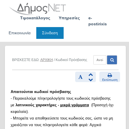
Skip
to
content
Τιμοκατάλογος
Υπηρεσίες
e-
postirixis
Επικοινωνία
Σύνδεση
ΒΡΙΣΚΕΣΤΕ ΕΔΩ:
ΑΡΧΙΚΗ
/ Κωδικοί Πρόσβασης
Εκτύπωση
Απαιτούνται κωδικοί πρόσβασης
- Παρακαλούμε πληκτρολογήστε τους κωδικούς πρόσβασης
με
λατινικούς χαρακτήρες -
μικρά γράμματα
(Προσοχή όχι
κεφαλαία).
- Μπορείτε να αποθηκεύσετε τους κωδικούς σας, ώστε να μη
χρειάζεται να τους πληκτρολογείτε κάθε φορά: Αρχικά