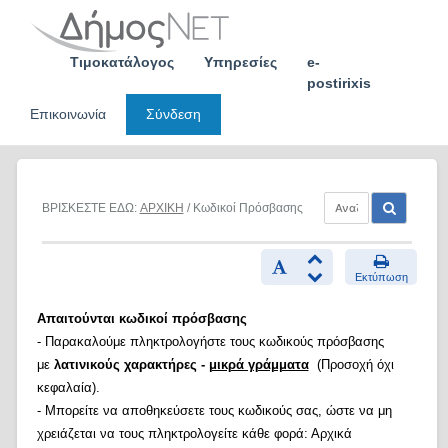
Skip
to
content
Τιμοκατάλογος
Υπηρεσίες
e-
postirixis
Επικοινωνία
Σύνδεση
ΒΡΙΣΚΕΣΤΕ ΕΔΩ:
ΑΡΧΙΚΗ
/ Κωδικοί Πρόσβασης
Εκτύπωση
Απαιτούνται κωδικοί πρόσβασης
- Παρακαλούμε πληκτρολογήστε τους κωδικούς πρόσβασης
με
λατινικούς χαρακτήρες -
μικρά γράμματα
(Προσοχή όχι
κεφαλαία).
- Μπορείτε να αποθηκεύσετε τους κωδικούς σας, ώστε να μη
χρειάζεται να τους πληκτρολογείτε κάθε φορά: Αρχικά