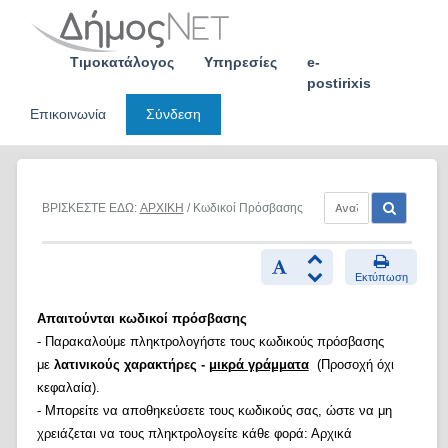
Skip
to
content
Τιμοκατάλογος
Υπηρεσίες
e-
postirixis
Επικοινωνία
Σύνδεση
ΒΡΙΣΚΕΣΤΕ ΕΔΩ:
ΑΡΧΙΚΗ
/ Κωδικοί Πρόσβασης
Εκτύπωση
Απαιτούνται κωδικοί πρόσβασης
- Παρακαλούμε πληκτρολογήστε τους κωδικούς πρόσβασης
με
λατινικούς χαρακτήρες -
μικρά γράμματα
(Προσοχή όχι
κεφαλαία).
- Μπορείτε να αποθηκεύσετε τους κωδικούς σας, ώστε να μη
χρειάζεται να τους πληκτρολογείτε κάθε φορά: Αρχικά