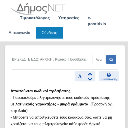
Skip
to
content
Τιμοκατάλογος
Υπηρεσίες
e-
postirixis
Επικοινωνία
Σύνδεση
ΒΡΙΣΚΕΣΤΕ ΕΔΩ:
ΑΡΧΙΚΗ
/ Κωδικοί Πρόσβασης
Εκτύπωση
Απαιτούνται κωδικοί πρόσβασης
- Παρακαλούμε πληκτρολογήστε τους κωδικούς πρόσβασης
με
λατινικούς χαρακτήρες -
μικρά γράμματα
(Προσοχή όχι
κεφαλαία).
- Μπορείτε να αποθηκεύσετε τους κωδικούς σας, ώστε να μη
χρειάζεται να τους πληκτρολογείτε κάθε φορά: Αρχικά