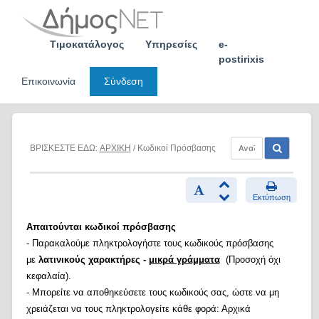
Skip
to
content
Τιμοκατάλογος
Υπηρεσίες
e-
postirixis
Επικοινωνία
Σύνδεση
ΒΡΙΣΚΕΣΤΕ ΕΔΩ:
ΑΡΧΙΚΗ
/ Κωδικοί Πρόσβασης
Εκτύπωση
Απαιτούνται κωδικοί πρόσβασης
- Παρακαλούμε πληκτρολογήστε τους κωδικούς πρόσβασης
με
λατινικούς χαρακτήρες -
μικρά γράμματα
(Προσοχή όχι
κεφαλαία).
- Μπορείτε να αποθηκεύσετε τους κωδικούς σας, ώστε να μη
χρειάζεται να τους πληκτρολογείτε κάθε φορά: Αρχικά