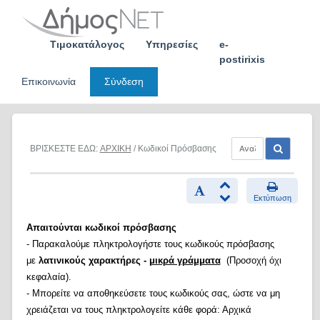
Skip
to
content
Τιμοκατάλογος
Υπηρεσίες
e-
postirixis
Επικοινωνία
Σύνδεση
ΒΡΙΣΚΕΣΤΕ ΕΔΩ:
ΑΡΧΙΚΗ
/ Κωδικοί Πρόσβασης
Εκτύπωση
Απαιτούνται κωδικοί πρόσβασης
- Παρακαλούμε πληκτρολογήστε τους κωδικούς πρόσβασης
με
λατινικούς χαρακτήρες -
μικρά γράμματα
(Προσοχή όχι
κεφαλαία).
- Μπορείτε να αποθηκεύσετε τους κωδικούς σας, ώστε να μη
χρειάζεται να τους πληκτρολογείτε κάθε φορά: Αρχικά