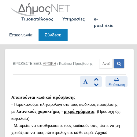
Skip
to
content
Τιμοκατάλογος
Υπηρεσίες
e-
postirixis
Επικοινωνία
Σύνδεση
ΒΡΙΣΚΕΣΤΕ ΕΔΩ:
ΑΡΧΙΚΗ
/ Κωδικοί Πρόσβασης
Εκτύπωση
Απαιτούνται κωδικοί πρόσβασης
- Παρακαλούμε πληκτρολογήστε τους κωδικούς πρόσβασης
με
λατινικούς χαρακτήρες -
μικρά γράμματα
(Προσοχή όχι
κεφαλαία).
- Μπορείτε να αποθηκεύσετε τους κωδικούς σας, ώστε να μη
χρειάζεται να τους πληκτρολογείτε κάθε φορά: Αρχικά