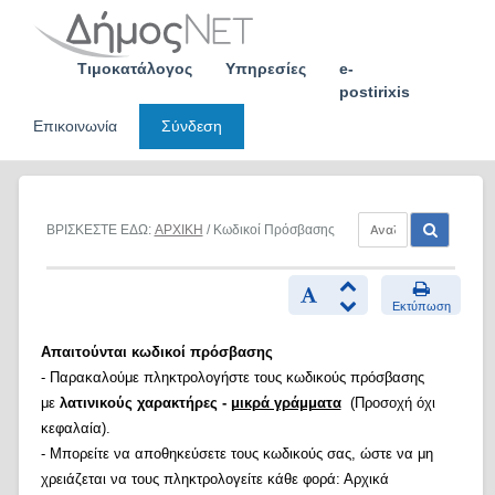
Skip
to
content
Τιμοκατάλογος
Υπηρεσίες
e-
postirixis
Επικοινωνία
Σύνδεση
ΒΡΙΣΚΕΣΤΕ ΕΔΩ:
ΑΡΧΙΚΗ
/ Κωδικοί Πρόσβασης
Εκτύπωση
Απαιτούνται κωδικοί πρόσβασης
- Παρακαλούμε πληκτρολογήστε τους κωδικούς πρόσβασης
με
λατινικούς χαρακτήρες -
μικρά γράμματα
(Προσοχή όχι
κεφαλαία).
- Μπορείτε να αποθηκεύσετε τους κωδικούς σας, ώστε να μη
χρειάζεται να τους πληκτρολογείτε κάθε φορά: Αρχικά