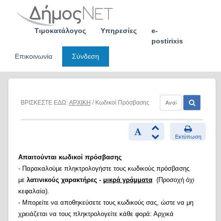
Skip
to
content
Τιμοκατάλογος
Υπηρεσίες
e-
postirixis
Επικοινωνία
Σύνδεση
ΒΡΙΣΚΕΣΤΕ ΕΔΩ:
ΑΡΧΙΚΗ
/ Κωδικοί Πρόσβασης
Εκτύπωση
Απαιτούνται κωδικοί πρόσβασης
- Παρακαλούμε πληκτρολογήστε τους κωδικούς πρόσβασης
με
λατινικούς χαρακτήρες -
μικρά γράμματα
(Προσοχή όχι
κεφαλαία).
- Μπορείτε να αποθηκεύσετε τους κωδικούς σας, ώστε να μη
χρειάζεται να τους πληκτρολογείτε κάθε φορά: Αρχικά