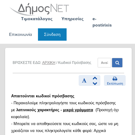
Skip
to
content
Τιμοκατάλογος
Υπηρεσίες
e-
postirixis
Επικοινωνία
Σύνδεση
ΒΡΙΣΚΕΣΤΕ ΕΔΩ:
ΑΡΧΙΚΗ
/ Κωδικοί Πρόσβασης
Εκτύπωση
Απαιτούνται κωδικοί πρόσβασης
- Παρακαλούμε πληκτρολογήστε τους κωδικούς πρόσβασης
με
λατινικούς χαρακτήρες -
μικρά γράμματα
(Προσοχή όχι
κεφαλαία).
- Μπορείτε να αποθηκεύσετε τους κωδικούς σας, ώστε να μη
χρειάζεται να τους πληκτρολογείτε κάθε φορά: Αρχικά