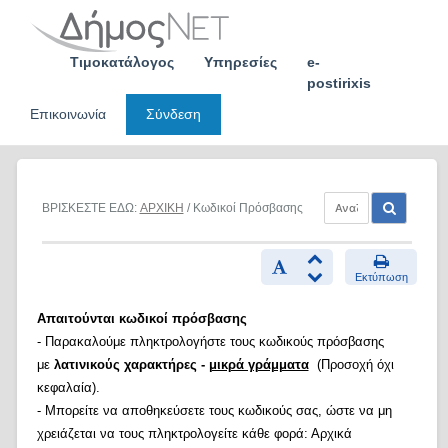
Skip
to
content
Τιμοκατάλογος
Υπηρεσίες
e-
postirixis
Επικοινωνία
Σύνδεση
ΒΡΙΣΚΕΣΤΕ ΕΔΩ:
ΑΡΧΙΚΗ
/ Κωδικοί Πρόσβασης
Εκτύπωση
Απαιτούνται κωδικοί πρόσβασης
- Παρακαλούμε πληκτρολογήστε τους κωδικούς πρόσβασης
με
λατινικούς χαρακτήρες -
μικρά γράμματα
(Προσοχή όχι
κεφαλαία).
- Μπορείτε να αποθηκεύσετε τους κωδικούς σας, ώστε να μη
χρειάζεται να τους πληκτρολογείτε κάθε φορά: Αρχικά