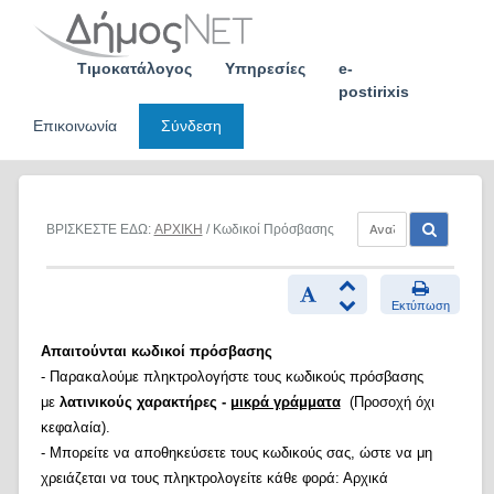
Skip
to
content
Τιμοκατάλογος
Υπηρεσίες
e-
postirixis
Επικοινωνία
Σύνδεση
ΒΡΙΣΚΕΣΤΕ ΕΔΩ:
ΑΡΧΙΚΗ
/ Κωδικοί Πρόσβασης
Εκτύπωση
Απαιτούνται κωδικοί πρόσβασης
- Παρακαλούμε πληκτρολογήστε τους κωδικούς πρόσβασης
με
λατινικούς χαρακτήρες -
μικρά γράμματα
(Προσοχή όχι
κεφαλαία).
- Μπορείτε να αποθηκεύσετε τους κωδικούς σας, ώστε να μη
χρειάζεται να τους πληκτρολογείτε κάθε φορά: Αρχικά