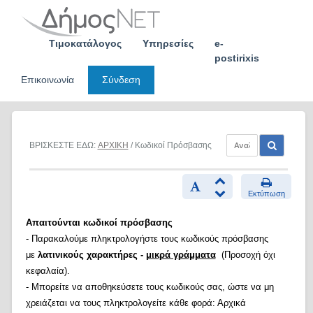
Skip
to
content
Τιμοκατάλογος
Υπηρεσίες
e-
postirixis
Επικοινωνία
Σύνδεση
ΒΡΙΣΚΕΣΤΕ ΕΔΩ:
ΑΡΧΙΚΗ
/ Κωδικοί Πρόσβασης
Εκτύπωση
Απαιτούνται κωδικοί πρόσβασης
- Παρακαλούμε πληκτρολογήστε τους κωδικούς πρόσβασης
με
λατινικούς χαρακτήρες -
μικρά γράμματα
(Προσοχή όχι
κεφαλαία).
- Μπορείτε να αποθηκεύσετε τους κωδικούς σας, ώστε να μη
χρειάζεται να τους πληκτρολογείτε κάθε φορά: Αρχικά