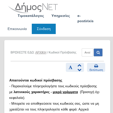
Skip
to
content
Τιμοκατάλογος
Υπηρεσίες
e-
postirixis
Επικοινωνία
Σύνδεση
ΒΡΙΣΚΕΣΤΕ ΕΔΩ:
ΑΡΧΙΚΗ
/ Κωδικοί Πρόσβασης
Εκτύπωση
Απαιτούνται κωδικοί πρόσβασης
- Παρακαλούμε πληκτρολογήστε τους κωδικούς πρόσβασης
με
λατινικούς χαρακτήρες -
μικρά γράμματα
(Προσοχή όχι
κεφαλαία).
- Μπορείτε να αποθηκεύσετε τους κωδικούς σας, ώστε να μη
χρειάζεται να τους πληκτρολογείτε κάθε φορά: Αρχικά