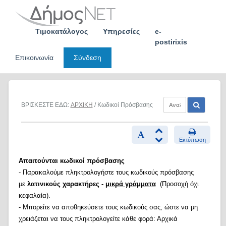
Skip
to
content
Τιμοκατάλογος
Υπηρεσίες
e-
postirixis
Επικοινωνία
Σύνδεση
ΒΡΙΣΚΕΣΤΕ ΕΔΩ:
ΑΡΧΙΚΗ
/ Κωδικοί Πρόσβασης
Εκτύπωση
Απαιτούνται κωδικοί πρόσβασης
- Παρακαλούμε πληκτρολογήστε τους κωδικούς πρόσβασης
με
λατινικούς χαρακτήρες -
μικρά γράμματα
(Προσοχή όχι
κεφαλαία).
- Μπορείτε να αποθηκεύσετε τους κωδικούς σας, ώστε να μη
χρειάζεται να τους πληκτρολογείτε κάθε φορά: Αρχικά