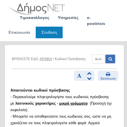
Skip
to
content
Τιμοκατάλογος
Υπηρεσίες
e-
postirixis
Επικοινωνία
Σύνδεση
ΒΡΙΣΚΕΣΤΕ ΕΔΩ:
ΑΡΧΙΚΗ
/ Κωδικοί Πρόσβασης
Εκτύπωση
Απαιτούνται κωδικοί πρόσβασης
- Παρακαλούμε πληκτρολογήστε τους κωδικούς πρόσβασης
με
λατινικούς χαρακτήρες -
μικρά γράμματα
(Προσοχή όχι
κεφαλαία).
- Μπορείτε να αποθηκεύσετε τους κωδικούς σας, ώστε να μη
χρειάζεται να τους πληκτρολογείτε κάθε φορά: Αρχικά