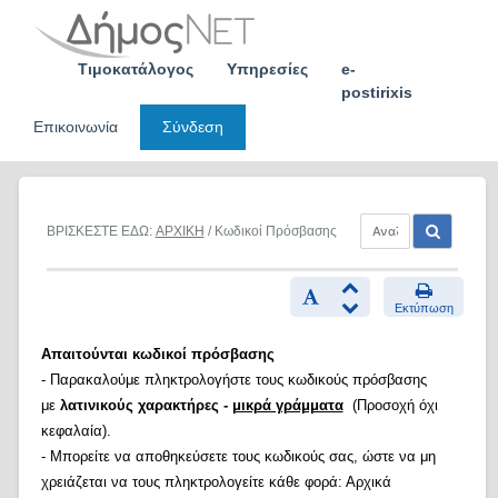
Skip
to
content
Τιμοκατάλογος
Υπηρεσίες
e-
postirixis
Επικοινωνία
Σύνδεση
ΒΡΙΣΚΕΣΤΕ ΕΔΩ:
ΑΡΧΙΚΗ
/ Κωδικοί Πρόσβασης
Εκτύπωση
Απαιτούνται κωδικοί πρόσβασης
- Παρακαλούμε πληκτρολογήστε τους κωδικούς πρόσβασης
με
λατινικούς χαρακτήρες -
μικρά γράμματα
(Προσοχή όχι
κεφαλαία).
- Μπορείτε να αποθηκεύσετε τους κωδικούς σας, ώστε να μη
χρειάζεται να τους πληκτρολογείτε κάθε φορά: Αρχικά