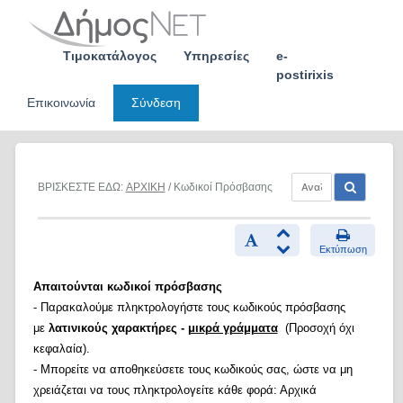
Skip
to
content
Τιμοκατάλογος
Υπηρεσίες
e-
postirixis
Επικοινωνία
Σύνδεση
ΒΡΙΣΚΕΣΤΕ ΕΔΩ:
ΑΡΧΙΚΗ
/ Κωδικοί Πρόσβασης
Εκτύπωση
Απαιτούνται κωδικοί πρόσβασης
- Παρακαλούμε πληκτρολογήστε τους κωδικούς πρόσβασης
με
λατινικούς χαρακτήρες -
μικρά γράμματα
(Προσοχή όχι
κεφαλαία).
- Μπορείτε να αποθηκεύσετε τους κωδικούς σας, ώστε να μη
χρειάζεται να τους πληκτρολογείτε κάθε φορά: Αρχικά