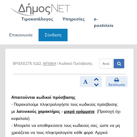
Skip
to
content
Τιμοκατάλογος
Υπηρεσίες
e-
postirixis
Επικοινωνία
Σύνδεση
ΒΡΙΣΚΕΣΤΕ ΕΔΩ:
ΑΡΧΙΚΗ
/ Κωδικοί Πρόσβασης
Εκτύπωση
Απαιτούνται κωδικοί πρόσβασης
- Παρακαλούμε πληκτρολογήστε τους κωδικούς πρόσβασης
με
λατινικούς χαρακτήρες -
μικρά γράμματα
(Προσοχή όχι
κεφαλαία).
- Μπορείτε να αποθηκεύσετε τους κωδικούς σας, ώστε να μη
χρειάζεται να τους πληκτρολογείτε κάθε φορά: Αρχικά