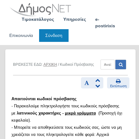
Skip
to
content
Τιμοκατάλογος
Υπηρεσίες
e-
postirixis
Επικοινωνία
Σύνδεση
ΒΡΙΣΚΕΣΤΕ ΕΔΩ:
ΑΡΧΙΚΗ
/ Κωδικοί Πρόσβασης
Εκτύπωση
Απαιτούνται κωδικοί πρόσβασης
- Παρακαλούμε πληκτρολογήστε τους κωδικούς πρόσβασης
με
λατινικούς χαρακτήρες -
μικρά γράμματα
(Προσοχή όχι
κεφαλαία).
- Μπορείτε να αποθηκεύσετε τους κωδικούς σας, ώστε να μη
χρειάζεται να τους πληκτρολογείτε κάθε φορά: Αρχικά