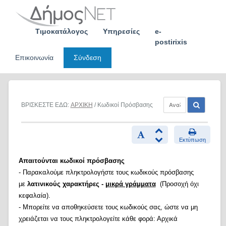
Skip
to
content
Τιμοκατάλογος
Υπηρεσίες
e-
postirixis
Επικοινωνία
Σύνδεση
ΒΡΙΣΚΕΣΤΕ ΕΔΩ:
ΑΡΧΙΚΗ
/ Κωδικοί Πρόσβασης
Εκτύπωση
Απαιτούνται κωδικοί πρόσβασης
- Παρακαλούμε πληκτρολογήστε τους κωδικούς πρόσβασης
με
λατινικούς χαρακτήρες -
μικρά γράμματα
(Προσοχή όχι
κεφαλαία).
- Μπορείτε να αποθηκεύσετε τους κωδικούς σας, ώστε να μη
χρειάζεται να τους πληκτρολογείτε κάθε φορά: Αρχικά