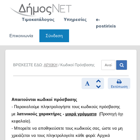
Skip
to
content
Τιμοκατάλογος
Υπηρεσίες
e-
postirixis
Επικοινωνία
Σύνδεση
ΒΡΙΣΚΕΣΤΕ ΕΔΩ:
ΑΡΧΙΚΗ
/ Κωδικοί Πρόσβασης
Εκτύπωση
Απαιτούνται κωδικοί πρόσβασης
- Παρακαλούμε πληκτρολογήστε τους κωδικούς πρόσβασης
με
λατινικούς χαρακτήρες -
μικρά γράμματα
(Προσοχή όχι
κεφαλαία).
- Μπορείτε να αποθηκεύσετε τους κωδικούς σας, ώστε να μη
χρειάζεται να τους πληκτρολογείτε κάθε φορά: Αρχικά