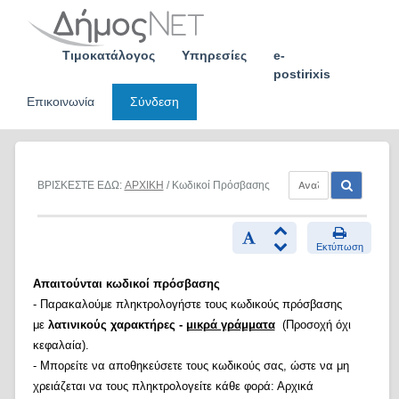
Skip
to
content
Τιμοκατάλογος
Υπηρεσίες
e-
postirixis
Επικοινωνία
Σύνδεση
ΒΡΙΣΚΕΣΤΕ ΕΔΩ:
ΑΡΧΙΚΗ
/ Κωδικοί Πρόσβασης
Εκτύπωση
Απαιτούνται κωδικοί πρόσβασης
- Παρακαλούμε πληκτρολογήστε τους κωδικούς πρόσβασης
με
λατινικούς χαρακτήρες -
μικρά γράμματα
(Προσοχή όχι
κεφαλαία).
- Μπορείτε να αποθηκεύσετε τους κωδικούς σας, ώστε να μη
χρειάζεται να τους πληκτρολογείτε κάθε φορά: Αρχικά