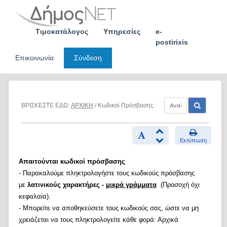
Skip
to
content
Τιμοκατάλογος
Υπηρεσίες
e-
postirixis
Επικοινωνία
Σύνδεση
ΒΡΙΣΚΕΣΤΕ ΕΔΩ:
ΑΡΧΙΚΗ
/ Κωδικοί Πρόσβασης
Εκτύπωση
Απαιτούνται κωδικοί πρόσβασης
- Παρακαλούμε πληκτρολογήστε τους κωδικούς πρόσβασης
με
λατινικούς χαρακτήρες -
μικρά γράμματα
(Προσοχή όχι
κεφαλαία).
- Μπορείτε να αποθηκεύσετε τους κωδικούς σας, ώστε να μη
χρειάζεται να τους πληκτρολογείτε κάθε φορά: Αρχικά