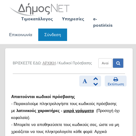
Skip
to
content
Τιμοκατάλογος
Υπηρεσίες
e-
postirixis
Επικοινωνία
Σύνδεση
ΒΡΙΣΚΕΣΤΕ ΕΔΩ:
ΑΡΧΙΚΗ
/ Κωδικοί Πρόσβασης
Εκτύπωση
Απαιτούνται κωδικοί πρόσβασης
- Παρακαλούμε πληκτρολογήστε τους κωδικούς πρόσβασης
με
λατινικούς χαρακτήρες -
μικρά γράμματα
(Προσοχή όχι
κεφαλαία).
- Μπορείτε να αποθηκεύσετε τους κωδικούς σας, ώστε να μη
χρειάζεται να τους πληκτρολογείτε κάθε φορά: Αρχικά