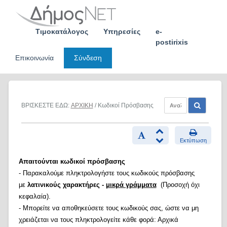
Skip
to
content
Τιμοκατάλογος
Υπηρεσίες
e-
postirixis
Επικοινωνία
Σύνδεση
ΒΡΙΣΚΕΣΤΕ ΕΔΩ:
ΑΡΧΙΚΗ
/ Κωδικοί Πρόσβασης
Εκτύπωση
Απαιτούνται κωδικοί πρόσβασης
- Παρακαλούμε πληκτρολογήστε τους κωδικούς πρόσβασης
με
λατινικούς χαρακτήρες -
μικρά γράμματα
(Προσοχή όχι
κεφαλαία).
- Μπορείτε να αποθηκεύσετε τους κωδικούς σας, ώστε να μη
χρειάζεται να τους πληκτρολογείτε κάθε φορά: Αρχικά