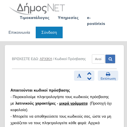
Skip
to
content
Τιμοκατάλογος
Υπηρεσίες
e-
postirixis
Επικοινωνία
Σύνδεση
ΒΡΙΣΚΕΣΤΕ ΕΔΩ:
ΑΡΧΙΚΗ
/ Κωδικοί Πρόσβασης
Εκτύπωση
Απαιτούνται κωδικοί πρόσβασης
- Παρακαλούμε πληκτρολογήστε τους κωδικούς πρόσβασης
με
λατινικούς χαρακτήρες -
μικρά γράμματα
(Προσοχή όχι
κεφαλαία).
- Μπορείτε να αποθηκεύσετε τους κωδικούς σας, ώστε να μη
χρειάζεται να τους πληκτρολογείτε κάθε φορά: Αρχικά