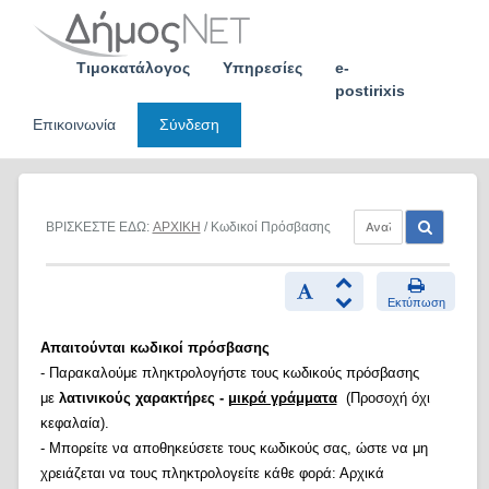
Skip
to
content
Τιμοκατάλογος
Υπηρεσίες
e-
postirixis
Επικοινωνία
Σύνδεση
ΒΡΙΣΚΕΣΤΕ ΕΔΩ:
ΑΡΧΙΚΗ
/ Κωδικοί Πρόσβασης
Εκτύπωση
Απαιτούνται κωδικοί πρόσβασης
- Παρακαλούμε πληκτρολογήστε τους κωδικούς πρόσβασης
με
λατινικούς χαρακτήρες -
μικρά γράμματα
(Προσοχή όχι
κεφαλαία).
- Μπορείτε να αποθηκεύσετε τους κωδικούς σας, ώστε να μη
χρειάζεται να τους πληκτρολογείτε κάθε φορά: Αρχικά