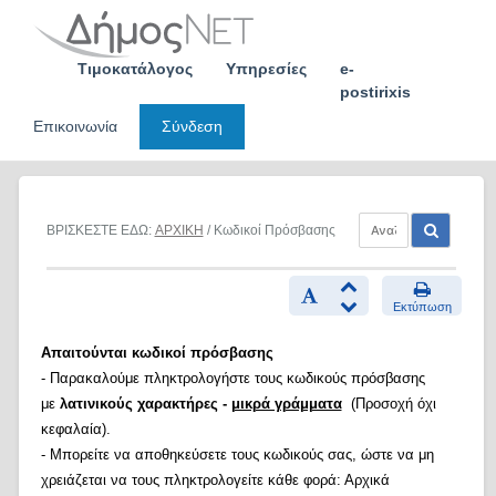
Skip
to
content
Τιμοκατάλογος
Υπηρεσίες
e-
postirixis
Επικοινωνία
Σύνδεση
ΒΡΙΣΚΕΣΤΕ ΕΔΩ:
ΑΡΧΙΚΗ
/ Κωδικοί Πρόσβασης
Εκτύπωση
Απαιτούνται κωδικοί πρόσβασης
- Παρακαλούμε πληκτρολογήστε τους κωδικούς πρόσβασης
με
λατινικούς χαρακτήρες -
μικρά γράμματα
(Προσοχή όχι
κεφαλαία).
- Μπορείτε να αποθηκεύσετε τους κωδικούς σας, ώστε να μη
χρειάζεται να τους πληκτρολογείτε κάθε φορά: Αρχικά