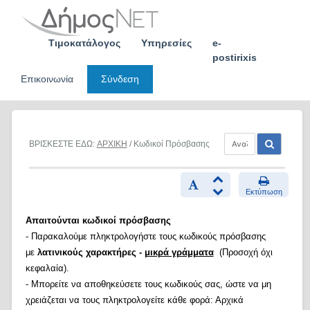
Skip
to
content
Τιμοκατάλογος
Υπηρεσίες
e-
postirixis
Επικοινωνία
Σύνδεση
ΒΡΙΣΚΕΣΤΕ ΕΔΩ:
ΑΡΧΙΚΗ
/ Κωδικοί Πρόσβασης
Εκτύπωση
Απαιτούνται κωδικοί πρόσβασης
- Παρακαλούμε πληκτρολογήστε τους κωδικούς πρόσβασης
με
λατινικούς χαρακτήρες -
μικρά γράμματα
(Προσοχή όχι
κεφαλαία).
- Μπορείτε να αποθηκεύσετε τους κωδικούς σας, ώστε να μη
χρειάζεται να τους πληκτρολογείτε κάθε φορά: Αρχικά