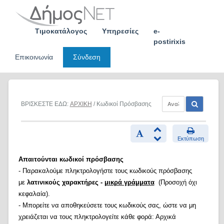
Skip
to
content
Τιμοκατάλογος
Υπηρεσίες
e-
postirixis
Επικοινωνία
Σύνδεση
ΒΡΙΣΚΕΣΤΕ ΕΔΩ:
ΑΡΧΙΚΗ
/ Κωδικοί Πρόσβασης
Εκτύπωση
Απαιτούνται κωδικοί πρόσβασης
- Παρακαλούμε πληκτρολογήστε τους κωδικούς πρόσβασης
με
λατινικούς χαρακτήρες -
μικρά γράμματα
(Προσοχή όχι
κεφαλαία).
- Μπορείτε να αποθηκεύσετε τους κωδικούς σας, ώστε να μη
χρειάζεται να τους πληκτρολογείτε κάθε φορά: Αρχικά