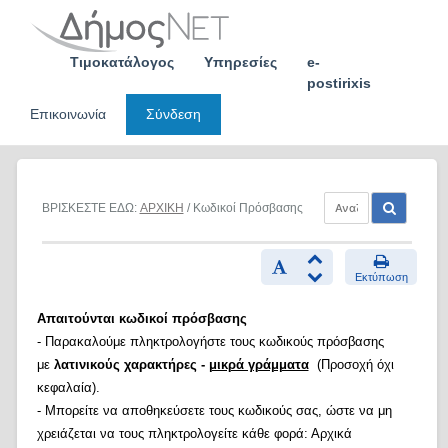
Skip
to
content
Τιμοκατάλογος
Υπηρεσίες
e-
postirixis
Επικοινωνία
Σύνδεση
ΒΡΙΣΚΕΣΤΕ ΕΔΩ:
ΑΡΧΙΚΗ
/ Κωδικοί Πρόσβασης
Εκτύπωση
Απαιτούνται κωδικοί πρόσβασης
- Παρακαλούμε πληκτρολογήστε τους κωδικούς πρόσβασης
με
λατινικούς χαρακτήρες -
μικρά γράμματα
(Προσοχή όχι
κεφαλαία).
- Μπορείτε να αποθηκεύσετε τους κωδικούς σας, ώστε να μη
χρειάζεται να τους πληκτρολογείτε κάθε φορά: Αρχικά