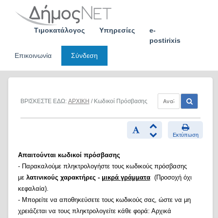
Skip
to
content
Τιμοκατάλογος
Υπηρεσίες
e-
postirixis
Επικοινωνία
Σύνδεση
ΒΡΙΣΚΕΣΤΕ ΕΔΩ:
ΑΡΧΙΚΗ
/ Κωδικοί Πρόσβασης
Εκτύπωση
Απαιτούνται κωδικοί πρόσβασης
- Παρακαλούμε πληκτρολογήστε τους κωδικούς πρόσβασης
με
λατινικούς χαρακτήρες -
μικρά γράμματα
(Προσοχή όχι
κεφαλαία).
- Μπορείτε να αποθηκεύσετε τους κωδικούς σας, ώστε να μη
χρειάζεται να τους πληκτρολογείτε κάθε φορά: Αρχικά