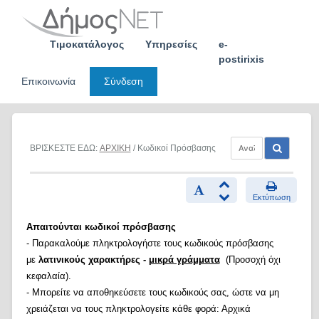
Skip
to
content
Τιμοκατάλογος
Υπηρεσίες
e-
postirixis
Επικοινωνία
Σύνδεση
ΒΡΙΣΚΕΣΤΕ ΕΔΩ:
ΑΡΧΙΚΗ
/ Κωδικοί Πρόσβασης
Εκτύπωση
Απαιτούνται κωδικοί πρόσβασης
- Παρακαλούμε πληκτρολογήστε τους κωδικούς πρόσβασης
με
λατινικούς χαρακτήρες -
μικρά γράμματα
(Προσοχή όχι
κεφαλαία).
- Μπορείτε να αποθηκεύσετε τους κωδικούς σας, ώστε να μη
χρειάζεται να τους πληκτρολογείτε κάθε φορά: Αρχικά